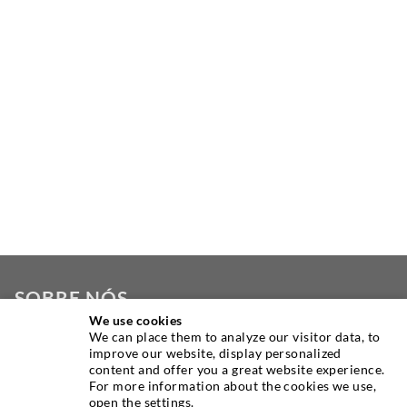
SOBRE NÓS
We use cookies
We can place them to analyze our visitor data, to
Como um dos principais fabricantes mundiais de
improve our website, display personalized
equipamentos de injeção, a DESOI oferece a você uma
content and offer you a great website experience.
gama completa de máquinas, materiais e empacotadores de
For more information about the cookies we use,
open the settings.
alta qualidade. Além disso, oferecemos uma ampla gama de