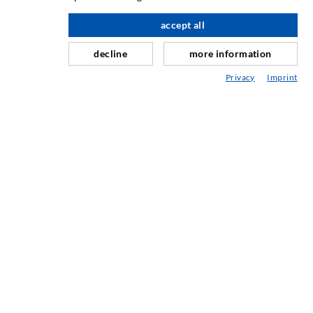
para cima
desenvolvimento de produtos, desde a construção até
accept all
trabalhos de perfuração, fresagem, soldagem e montagem.
decline
more information
Privacy
Imprint
CONTATE-NOS
DESOI GmbH
Gewerbestraße 16
36148 Kalbach/Rhön
GERMANY
+49 6655 9636-0
+49 6655 9636-6666
office@desoi.de
BOLETIM DE NOTÍCIAS