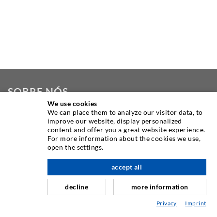
SOBRE NÓS
We use cookies
We can place them to analyze our visitor data, to
Como um dos principais fabricantes mundiais de
improve our website, display personalized
equipamentos de injeção, a DESOI oferece a você uma
content and offer you a great website experience.
gama completa de máquinas, materiais e empacotadores de
For more information about the cookies we use,
open the settings.
alta qualidade. Além disso, oferecemos uma ampla gama de
para cima
desenvolvimento de produtos, desde a construção até
accept all
trabalhos de perfuração, fresagem, soldagem e montagem.
decline
more information
Privacy
Imprint
CONTATE-NOS