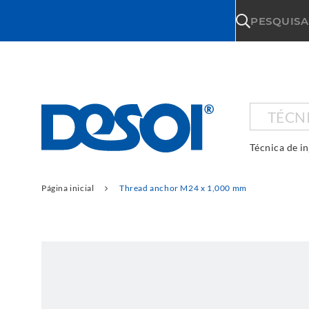
\n
PESQUISA
TÉCN
Técnica de i
Página inicial
Thread anchor M24 x 1,000 mm