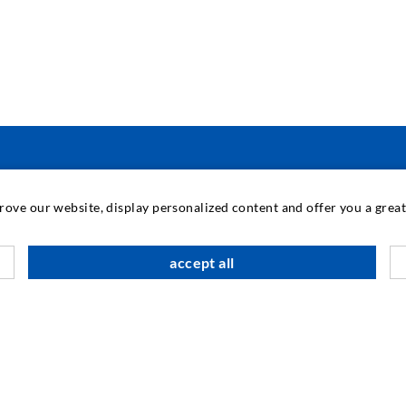
TECNOLOGIA INDUSTRIAL
prove our website, display personalized content and offer you a gre
B
accept all
A
A