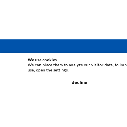
We use cookies
TÉCNICA DE INJECÇÃO
We can place them to analyze our visitor data, to im
use, open the settings.
Injecção de fissuras
decline
Impermeabilização horizontal
Injecção de cortinas e alvenaria
Reabilitação de juntas
Engenharia de minas & Obras subterrâneas
Sistemas de ancoragem