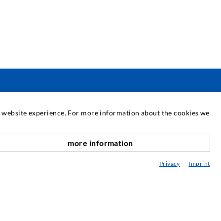
SERVIÇO
at website experience. For more information about the cookies we
iblioteca multimédia
more information
para cima
conselhamento / Planificação / Execução
Privacy
Imprint
BC da injeção