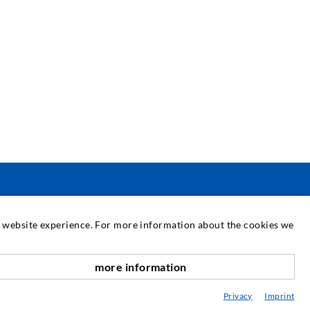
SERVIÇO
at website experience. For more information about the cookies we
iblioteca multimédia
more information
para cima
conselhamento / Planificação / Execução
Privacy
Imprint
BC da injeção