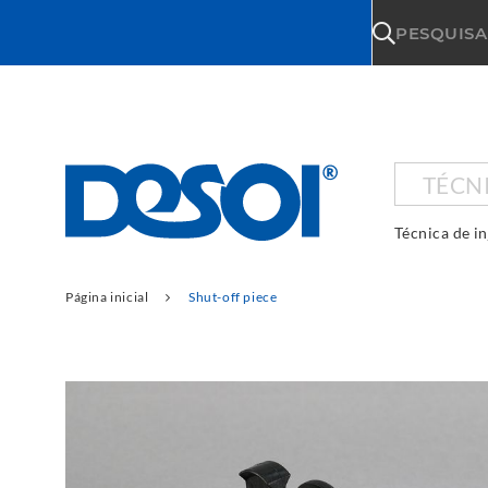
\n
PESQUISA
TÉCN
Técnica de i
Página inicial
Shut-off piece