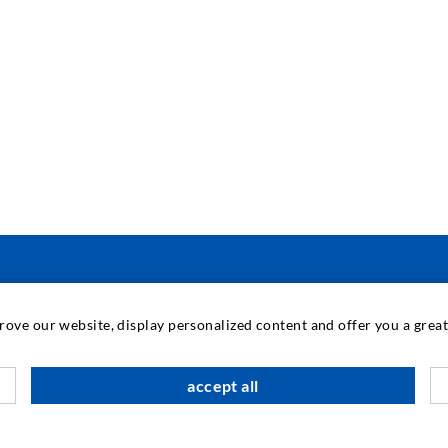
TECNOLOGIA INDUSTRIAL
prove our website, display personalized content and offer you a gre
B
accept all
A
A