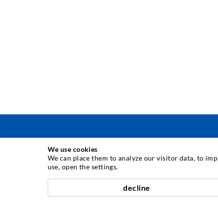
We use cookies
TÉCNICA DE INJECÇÃO
We can place them to analyze our visitor data, to im
use, open the settings.
Injecção de fissuras
decline
Impermeabilização horizontal
Injecção de cortinas e alvenaria