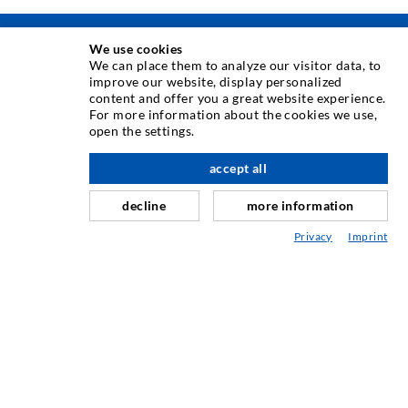
We use cookies
TÉCNICA DE INJECÇÃO
We can place them to analyze our visitor data, to
improve our website, display personalized
content and offer you a great website experience.
Injecção de fissuras
For more information about the cookies we use,
open the settings.
Impermeabilização horizontal
para cima
Injecção de cortinas e alvenaria
accept all
Reabilitação de juntas
decline
more information
Engenharia de minas & Obras subterrâneas
Privacy
Imprint
Sistemas de ancoragem
Misto
Máquinas de injecção e de mistura
TECNOLOGIA INDUSTRIAL